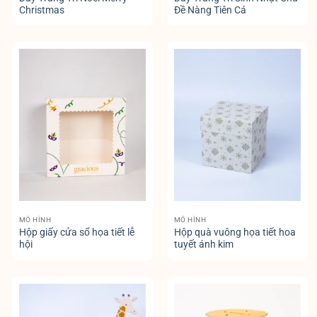
Christmas
Đề Nàng Tiên Cá
MÔ HÌNH
MÔ HÌNH
Hộp giấy cửa sổ họa tiết lễ
Hộp quà vuông họa tiết hoa
hội
tuyết ánh kim