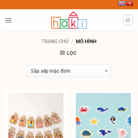
Bỏ
qua
nội
dung
TRANG CHỦ
/
MÔ HÌNH
LỌC