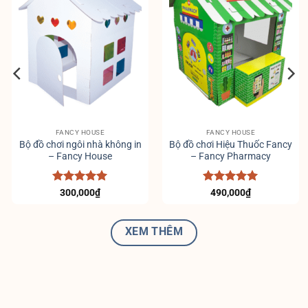
FANCY HOUSE
FANCY HOUSE
Bộ đồ chơi ngôi nhà không in
Bộ đồ chơi Hiệu Thuốc Fancy
– Fancy House
– Fancy Pharmacy
Được xếp
Được xếp
300,000
₫
490,000
₫
hạng
5
5
hạng
5
5
sao
sao
XEM THÊM