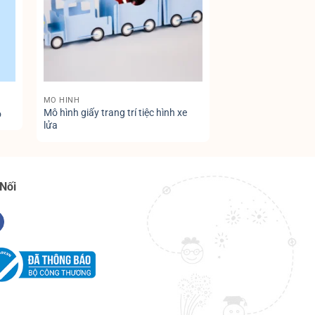
MÔ HÌNH
Mô hình giấy trang trí tiệc hình xe
o
lửa
 Nối