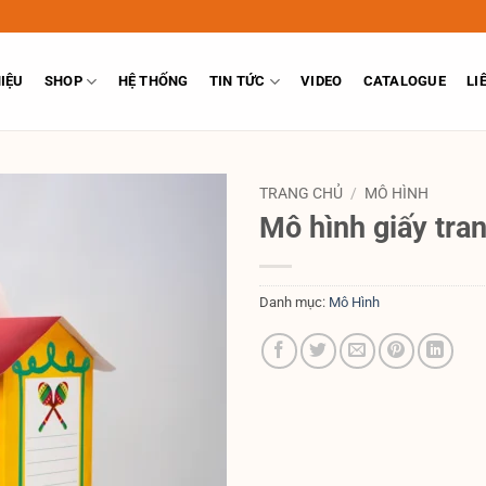
HIỆU
SHOP
HỆ THỐNG
TIN TỨC
VIDEO
CATALOGUE
LI
TRANG CHỦ
/
MÔ HÌNH
Mô hình giấy tran
Danh mục:
Mô Hình