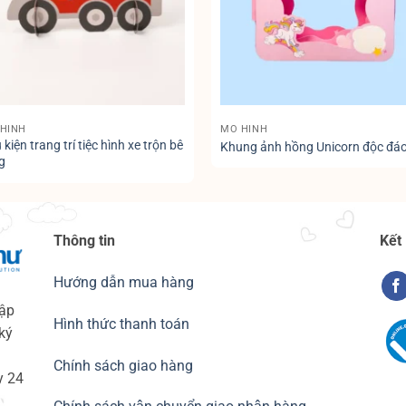
HÌNH
MÔ HÌNH
 kiện trang trí tiệc hình xe trộn bê
Khung ảnh hồng Unicorn độc đá
g
Thông tin
Kết
Hướng dẫn mua hàng
ập
Hình thức thanh toán
ký
Chính sách giao hàng
y 24