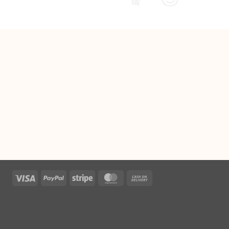
Visa
PayPal
Stripe
MasterCard
Cash
On
Delivery