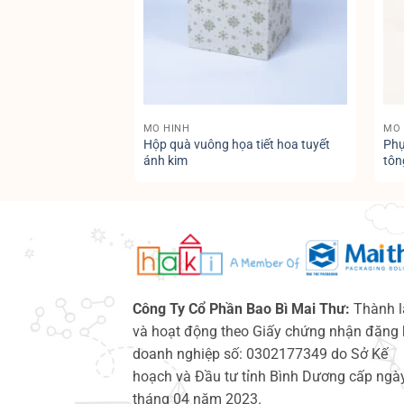
MÔ HÌNH
MÔ 
Hộp quà vuông họa tiết hoa tuyết
Phụ
Unicorn
ánh kim
tôn
Công Ty Cổ Phần Bao Bì Mai Thư:
Thành l
và hoạt động theo Giấy chứng nhận đăng 
doanh nghiệp số: 0302177349 do Sở Kế
hoạch và Đầu tư tỉnh Bình Dương cấp ngà
tháng 04 năm 2023.